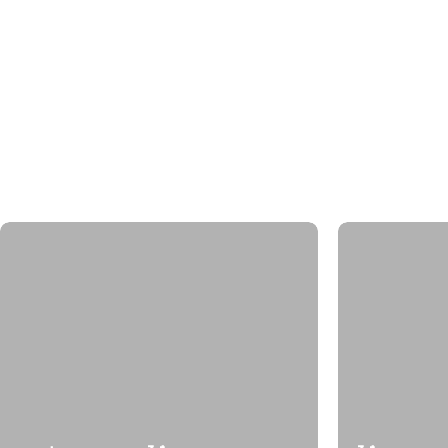
อัพเดทบางแสน 2026
ตลาดประมงพ
1 พ.ค. 69
เที่ยวบางแสน
6 ส.ค. 66