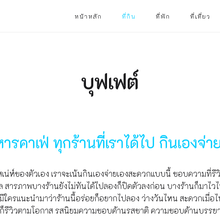
หน้าหลัก
ที่กิน
ที่พัก
ที่เที่ยว
บุฟเฟต์
หารคาเฟ่ ทุกร้านที่เราได้ไป กินเองจ่าย
สเน่ห์ของตัวเอง
เราจะเน้นกินเองจ่ายเองสะดวกแบบนี้ ชอบความที่รีวิ
สารภาพบางร้านยังไม่ทันได้ไปลองก็ปิดตัวลงก่อน บางร้านก็มาไวไป
อมีใครแนะนำมาว่าร้านนี้อร่อยก็อยากไปลอง ว่างวันไหน สะดวกเมื่อไ
็รีวิวตามโอกาส รสนิยมความชอบด้านรสชาติ ความชอบด้านบรรยากา