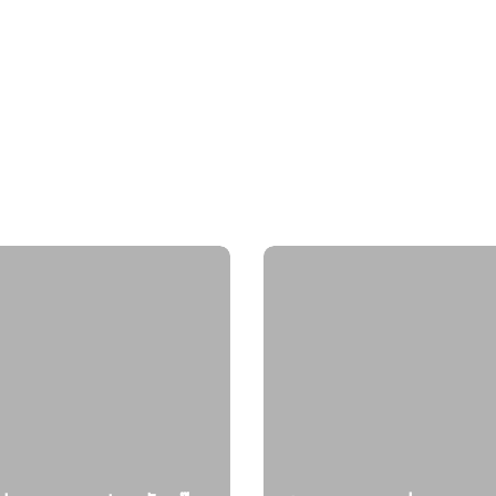
ศูนย์ศึกษาธรรมชาติและอนุ
ื้นบ้าน อ่างศิลา
ชายเลนเพื่อการท่องเที่ยวเ
เที่ยวบางแสน
16 ก.พ. 66
เที่ยวชลบุรี