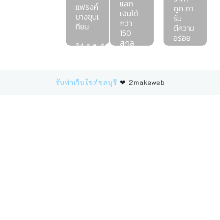
แลก
แฟรงค์
ถูก กา
26 ส.ค. 67
เงินได้
บางขุนเ
รัน
SINGAPORE
กว่า
ทียน
ตีความ
150
อร่อย
สกุล
24 ส.ค. 66
กรุงเทพฯ
9 ก.ย. 66
6 ต.ค. 67
TOPTEN
BLOG
รับทำเว็บไซต์ชลบุรี
❤ 2makeweb