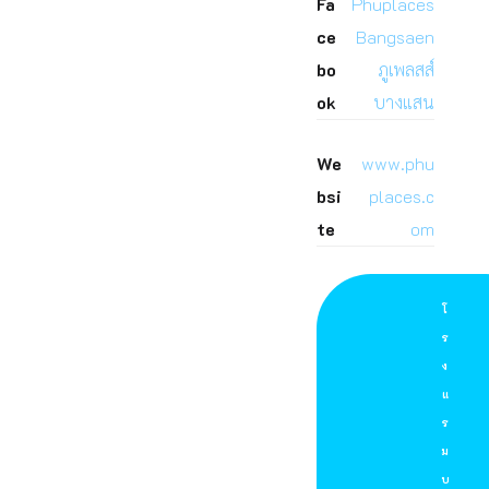
Fa
Phuplaces
ce
Bangsaen
bo
ภูเพลสส์
ok
บางแสน
We
www.phu
bsi
places.c
te
om
โ
ร
ง
แ
ร
ม
บ