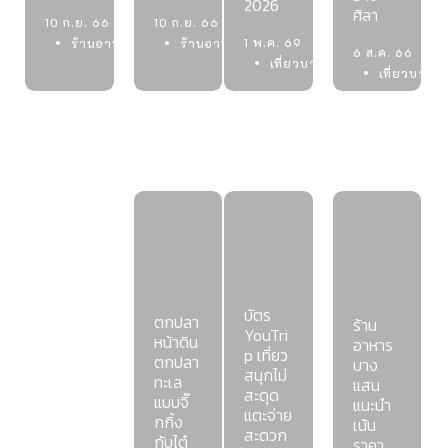
2026
ศิลา
10 ก.ย. 66
10 ก.ย. 66
1 พ.ค. 69
ร้านอาหาร
ร้านอาหารบางแสน
6 ส.ค. 66
เที่ยวบางแสน
เที่ยวบางแ
บัตร
ตกปลา
ร้าน
YouTri
หน้าดิน
อาหาร
p เที่ยว
ตกปลา
บาง
สนุกไม่
ทะเล
แสน
singap
สะดุด
แบบจิ๊
แนะนำ
ore
แตะจ่าย
กกิ้ง
เน้น
2024
สะดวก
กับไต๋
ราคา