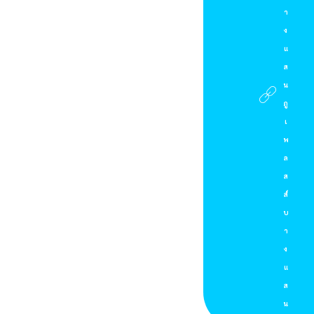
า
ง
แ
ส
น
ภู
เ
พ
ล
ส
ส์
บ
า
ง
แ
ส
น