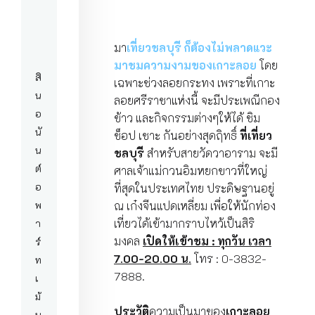
มา
เที่ยวชลบุรี ก็ต้องไม่พลาดแวะ
มาชมความงามของเกาะลอย
โดย
สิ
เฉพาะช่วงลอยกระทง เพราะที่เกาะ
น
ลอยศรีราชาแห่งนี้ จะมีประเพณีกอง
อ
ข้าว และกิจกรรมต่างๆให้ได้ ชิม
นั
ช็อป เชาะ กันอย่างสุดฤิทธิ์
ที่เที่ยว
น
ชลบุรี
สำหรับสายวัดวาอาราม จะมี
ต์
ศาลเจ้าแม่กวนอิมหยกขาวที่ใหญ่
อ
ที่สุดในประเทศไทย ประดิษฐานอยู่
พ
ณ เก๋งจีนแปดเหลี่ยม เพื่อให้นักท่อง
เที่ยวได้เข้ามากราบไหว้เป็นสิริ
า
มงคล
เปิดให้เข้าชม : ทุกวัน เวลา
ร์
7.00-20.00 น.
โทร : 0-3832-
ท
7888.
เ
ม้
ประวัติ
ความเป็นมาของ
เกาะลอย
น