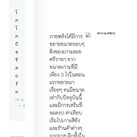
โ
ค
โ
ค
ภายหลังได้มีการ
ขยายขนาดรอบๆ
บี
ฝั่งของเกาะลอย
ช
ศรีราชา จาก
รี
ขนาดเกาะที่มี
ส
เพียง 3 ไร่ในตอน
อ
แรกขยายมา
ร์
เรื่อยๆ จนมีขนาด
ท
เท่ากับปัจจุบันนี้
10 ม.ค. 67
และมีการเสริมที่
ที่พักบางแสน
จอดรถ ท่าเทียบ
เรือไปเกาะสีชัง
และร้านค้าต่างๆ
มากมาย อีกทั้งใน