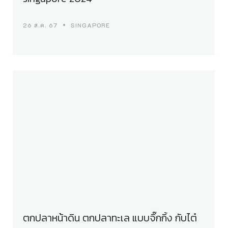
26 ส.ค. 67
SINGAPORE
ตกปลาหน้าดิน ตกปลาทะเล แบบจิ๊กกิ้ง กับไต๋