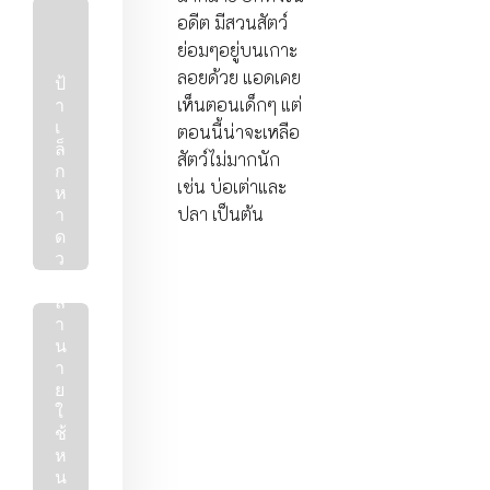
อดีต มีสวนสัตว์
ก๋
ย่อมๆอยู่บนเกาะ
ว
ลอยด้วย แอดเคย
ป้
ย
า
เ
เห็นตอนเด็กๆ แต่
เ
ตี๋
ตอนนี้น่าจะเหลือ
ล็
ย
สัตว์ไม่มากนัก
ก
ว
เช่น บ่อเต่าและ
ห
ลู
า
ก
ปลา เป็นต้น
ด
ชิ้
ว
น
อ
ป
น
ล
า
24 มิ.ย. 64
น
ร้านอาหารบางแสน
า
ย
ใ
ช้
ห
น