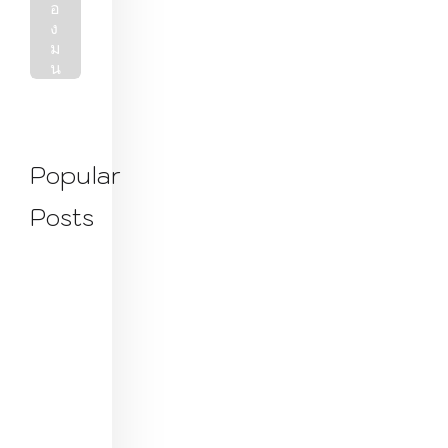
อ
ง
ม
น
ร้
า
น
ข้
า
Popular
ง
ท
Posts
า
ง
ที่
ไ
ม่
ธ
ร
ร
ม
ด
า