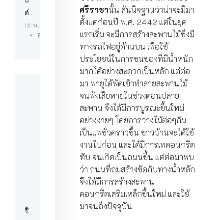
ศรีราชา
นั้น สันนิจฐานว่าน่าจะมีมา
ต์
ตั้งแต่ก่อนปี พ.ศ. 2442 แต่ในยุค
15 พ.ค. 69
แรกเริ่ม จะมีการสร้างสะพานไม้ซึ่งมี
ที่พักบางแสน
ทางรถไฟอยู่ด้านบน เพื่อใช้
ประโยชน์ในการขนของที่มีน้ำหนัก
มากได้อย่างสะดวกเป็นหลัก แต่ต่อ
มา พายุได้พัดเข้าทำลายสะพานไม้
จนพังเสียหายในช่วงตอนปลาย
สะพาน จึงได้มีการบูรณะขึ้นใหม่
อย่างง่ายๆ โดยการวางไม้ต่อๆกัน
เป็นแพชั่วคราวขึ้น ชาวบ้านจะได้ใช้
งานไปก่อน และได้มีการเทคอนกรีต
ทับ จนเกิดเป็นถนนขึ้น แต่ต่อมาพบ
ว่า ถนนที่ถมสร้างขัดกับทางน้ำหลัก
จึงได้มีการสร้างสะพาน
คอนกรีตเสริมเหล็กขึ้นใหม่ และใช้
มาจนถึงปัจจุบัน
ริ