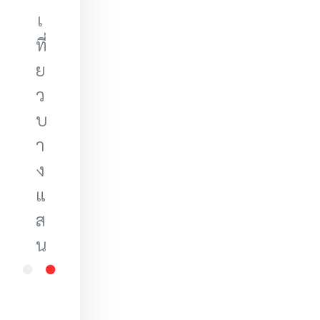
25 มิ.ย. 64
เ
ร้านอาหารบางแสน
ที่
ย
ว
บ
า
ง
แ
ส
น