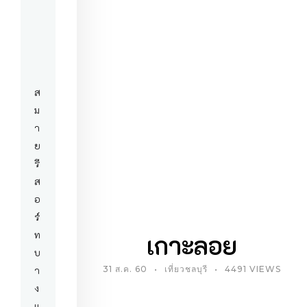
ส
ม
า
ย
รี
ส
อ
ร์
ท
เกาะลอย
บ
า
31 ส.ค. 60
เที่ยวชลบุรี
4491 VIEWS
ง
แ