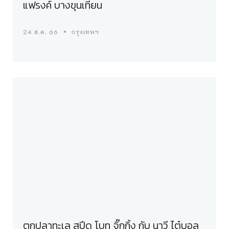
แฟรงค์ บางขุนเทียน
24 ส.ค. 66
กรุงเทพฯ
ตกปลาทะเล สปีด โบท จิ๊กกิ้ง กับ นาวี ไต๋บอล