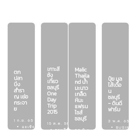
เกาะสี
Malic
ตก
ชัง
Thaila
ปลา
ปุ๋ย มูล
เที่ยว
nd น้ำ
บึง
ไส้เดือ
ชลบุรี
มะนาว
สำรา
น
One
เกล็ด
ญ เย่อ
ชลบุรี
Day
หิมะ
กระจา
- ดินดี
Trip
แฟรน
ย
ฟาร์ม
2015
ไชส์
ชลบุรี
1 ก.ย. 65
3 พ.ค. 65
15 ต.ค. 58
ฉะเชิงเทรา
BUSINES
ชลบุรี
29 มิ.ย. 65
BUSINESS