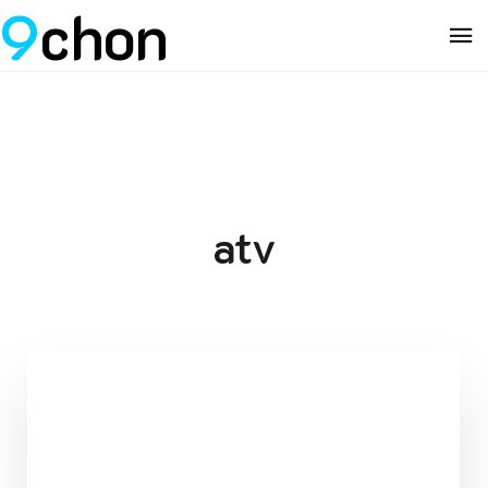
9
chon
atv