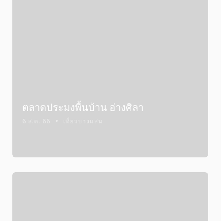
ตลาดประมงพื้นบ้าน อ่างศิลา
6 ส.ค. 66
เที่ยวบางแสน