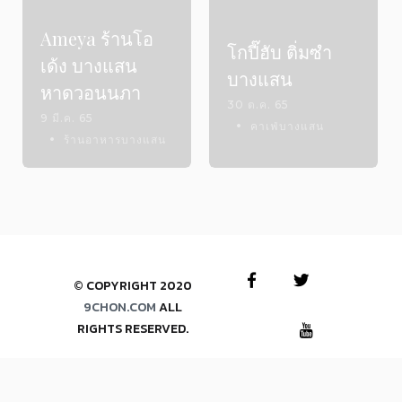
Ameya ร้านโอ
โกปี๊ฮับ ติ่มซำ
เด้ง บางแสน
บางแสน
หาดวอนนภา
30 ต.ค. 65
9 มี.ค. 65
คาเฟ่บางแสน
ร้านอาหารบางแสน
© COPYRIGHT 2020
9CHON
.
COM
ALL
RIGHTS RESERVED.