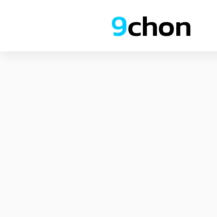
9
chon