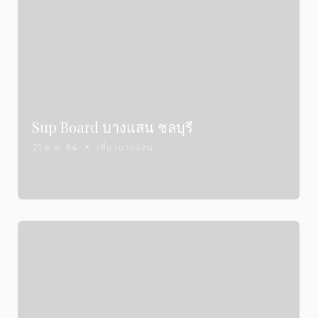
Sup Board บางแสน ชลบุรี
21 ต.ค. 64
เที่ยวบางแสน