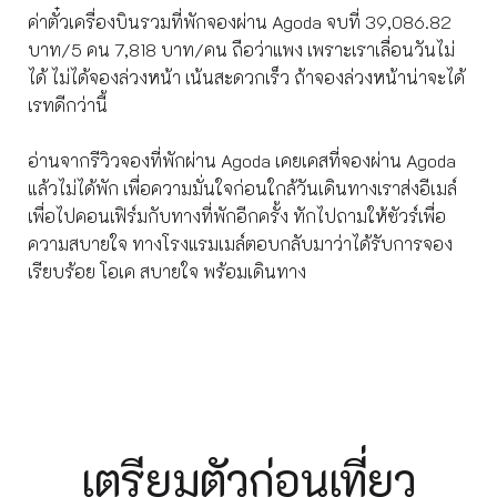
ค่าตั๋วเครื่องบินรวมที่พักจองผ่าน Agoda จบที่ 39,086.82
บาท/5 คน 7,818 บาท/คน ถือว่าแพง เพราะเราเลื่อนวันไม่
ได้ ไม่ได้จองล่วงหน้า เน้นสะดวกเร็ว ถ้าจองล่วงหน้าน่าจะได้
เรทดีกว่านี้
อ่านจากรีวิวจองที่พักผ่าน Agoda เคยเคสที่จองผ่าน Agoda
แล้วไม่ได้พัก เพื่อความมั่นใจก่อนใกล้วันเดินทางเราส่งอีเมล์
เพื่อไปคอนเฟิร์มกับทางที่พักอีกครั้ง ทักไปถามให้ชัวร์เพื่อ
ความสบายใจ ทางโรงแรมเมล์ตอบกลับมาว่าได้รับการจอง
เรียบร้อย โอเค สบายใจ พร้อมเดินทาง
เตรียมตัวก่อนเที่ยว