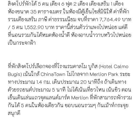
สิงคโปร์พักได้ 5 คน เตียง 6 ฟุต 2 เตียง เตียงเสริม 1 เตียง
ห้องขนาด 35 ตารางเมตร ในห้องมีตู้เย็นไซส์มินิให้ ค่าที่พัก
รวมเตียงเสริม ภาษี ค่าธรรมเนียม จบที่ราคา 7,764.49 บาท
/ 5 คน 1,552.90 บาท ราคานี้ส่วนตัวว่าแพงไปหน่อย แต่ดี
ที่นอนรวมกันได้หมดห้องน้ำดี ห้องอาบน้ำวาบหวิวไปหน่อย
เป็นกระจกฝ้า
ที่พักสิงคโปร์เลือกจองที่โรงแรมคาลโม บูกิส (Hotel Calmo
Bugis) เน้นใกล้ ChinaTown ไม่ไกลจาก Merlion Park ระยะ
ทางประมาณ 1.4 กม. เดินประมาณ 20 นาทีถึง ถ้าเดินทาง
ด้วยรถยนต์ประมาณ 5 นาที ไม่ได้เน้นเที่ยวไหน เน้นชิว ตอน
เย็นเดินเล่นแถวจุดแลนด์มาร์ค Merlion ที่พักสามารถพักรวม
กันได้ 5 คนในห้องเดียวกัน ชอบนอนรวมๆ กันเม้าท์กระจุย
สนุกดี