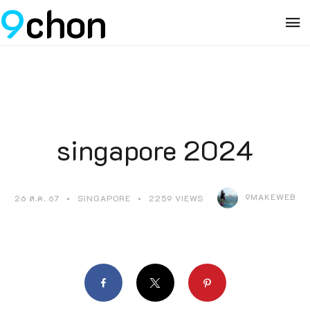
9
chon
singapore 2024
9MAKEWEB
26 ส.ค. 67
SINGAPORE
2259 VIEWS
Facebook
X
Pinterest