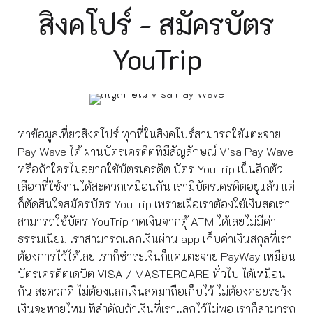
สิงคโปร์ - สมัครบัตร
YouTrip
หาข้อมูลเที่ยวสิงคโปร์ ทุกที่ในสิงคโปร์สามารถใช้แตะจ่าย
Pay Wave ได้ ผ่านบัตรเครดิตที่มีสัญลักษณ์ Visa Pay Wave
หรือถ้าใครไม่อยากใช้บัตรเครดิต บัตร YouTrip เป็นอีกตัว
เลือกที่ใช้งานได้สะดวกเหมือนกัน เรามีบัตรเครดิตอยู่แล้ว แต่
ก็ตัดสินใจสมัครบัตร YouTrip เพราะเผื่อเราต้องใช้เงินสดเรา
สามารถใช้บัตร YouTrip กดเงินจากตู้ ATM ได้เลยไม่มีค่า
ธรรมเนียม เราสามารถแลกเงินผ่าน app เก็บค่าเงินสกุลที่เรา
ต้องการไว้ได้เลย เราก็ชำระเงินก็แค่แตะจ่าย PayWay เหมือน
บัตรเครดิตเดบิต VISA / MASTERCARE ทั่วไป ได้เหมือน
กัน สะดวกดี ไม่ต้องแลกเงินสดมาถือเก็บไว้ ไม่ต้องคอยระวัง
เงินจะหายไหม ที่สำคัญถ้าเงินที่เราแลกไว้ไม่พอ เราก็สามารถ