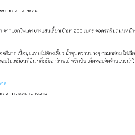
เข้า จากแยกไฟแดงบางแสนเลี้ยวเข้ามา 200 เมตร จอดรถริมถนนหน้าร
เปื่อยดีมาก เนื้อนุ่มแทบไม่ต้องเคี้ยว น้ำซุปหวานบางๆ กลมกล่อม ใส่เล
่มหอมไม่เหมือนที่อื่น กลิ่มมีเอกลักษณ์ พริกป่น เผ็ดหอมจัดจ้านแนะน
ลาด