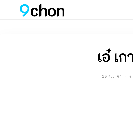
9
chon
เอ๋ เก
25 มิ.ย. 64
ร