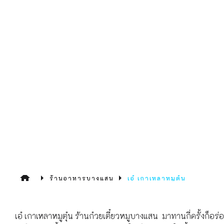
ร้านอาหารบางแสน
เอ๋ เกาเหลาหมูตุ๋น
เอ๋ เกาเหลาหมูตุ๋น ร้านก๋วยเตี๋ยวหมูบางแสน มาทานกี่ครั้งก็อร